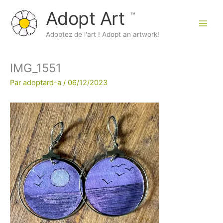
Aller
Adopt Art
au
contenu
Main
Adoptez de l'art ! Adopt an artwork!
Men
IMG_1551
Par
adoptard-a
/
06/12/2023