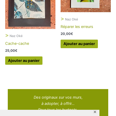
>
Naz Oké
Réparer les erreurs
20,00
€
>
Naz Oké
Cache-cache
Ajouter au panier
25,00
€
Ajouter au panier
Des originaux sur vos murs,
à adopter, à offrir...
Pour tous les budgets.
✕