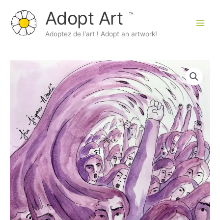
Aller
Adopt Art
au
contenu
Main
Adoptez de l'art ! Adopt an artwork!
Men