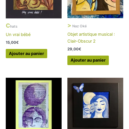
>
C
Naz Oké
hats
Objet artistique musical :
Un vrai bébé
Clair-Obscur 2
15,00
€
29,00
€
Ajouter au panier
Ajouter au panier