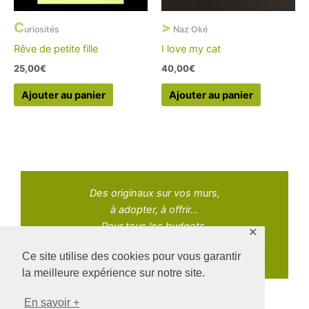
C
>
uriosités
Naz Oké
Rêve de petite fille
I love my cat
25,00
€
40,00
€
Ajouter au panier
Ajouter au panier
Des originaux sur vos murs,
à adopter, à offrir...
Pour tous les budgets.
✕
Ce site utilise des cookies pour vous garantir
la meilleure expérience sur notre site.
En savoir +