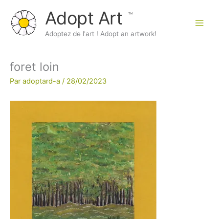
Aller
Adopt Art
au
contenu
Main
Adoptez de l'art ! Adopt an artwork!
Men
foret loin
Par
adoptard-a
/
28/02/2023