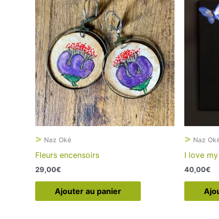
>
>
Naz Oké
Naz Ok
Fleurs encensoirs
I love my
29,00
€
40,00
€
Ajouter au panier
Ajo