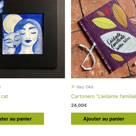
>
é
Naz Oké
 cat
Cartonero “L’aidante familia
24,00
€
uter au panier
Ajouter au panier