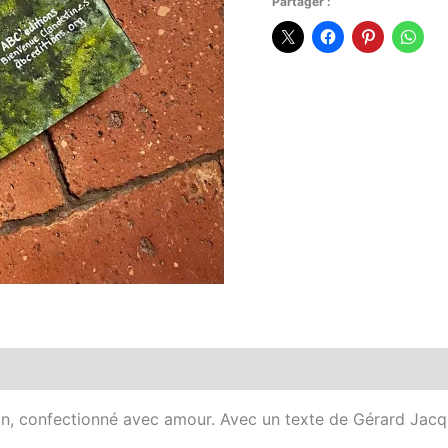
Partager :
1
ain, confectionné avec amour. Avec un texte de Gérard Jacq