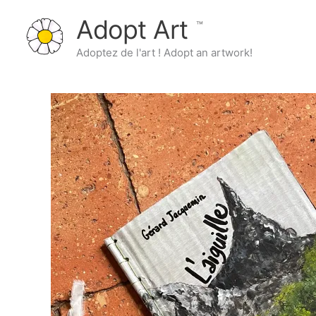
Aller
Adopt Art
au
contenu
Adoptez de l'art ! Adopt an artwork!