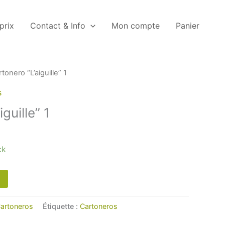
 prix
Contact & Info
Mon compte
Panier
tonero “L’aiguille” 1
s
guille” 1
ck
artoneros
Étiquette :
Cartoneros