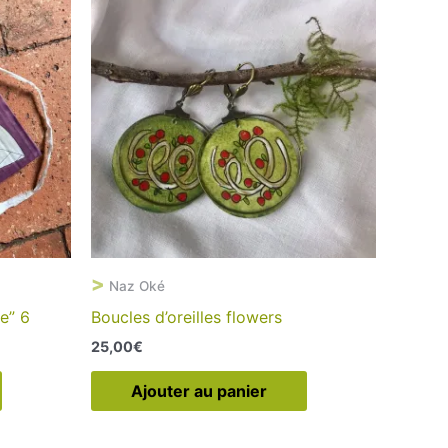
>
Naz Oké
le” 6
Boucles d’oreilles flowers
25,00
€
Ajouter au panier