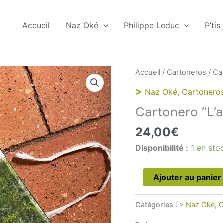
Accueil
Naz Oké
Philippe Leduc
P’tis
Accueil
/
Cartoneros
/ Car
>
Naz Oké
,
Cartonero
Cartonero “L’ai
24,00
€
Disponibilité :
1 en sto
quantité
Ajouter au panier
de
Cartonero
Catégories :
> Naz Oké
,
C
“L’aiguille”