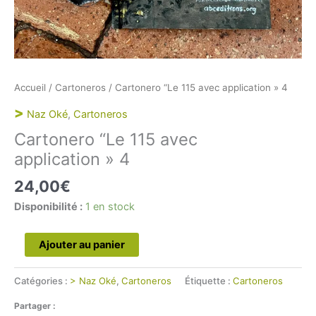
Accueil
/
Cartoneros
/ Cartonero “Le 115 avec application » 4
>
Naz Oké
,
Cartoneros
Cartonero “Le 115 avec
application » 4
24,00
€
Disponibilité :
1 en stock
quantité
Ajouter au panier
de
Cartonero
Catégories :
> Naz Oké
,
Cartoneros
Étiquette :
Cartoneros
“Le
Partager :
115