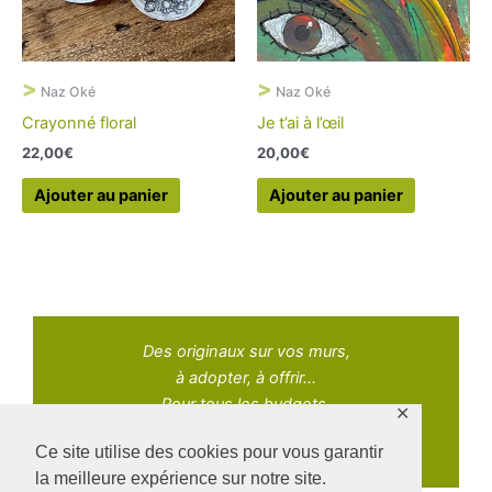
>
>
Naz Oké
Naz Oké
Crayonné floral
Je t’ai à l’œil
22,00
€
20,00
€
Ajouter au panier
Ajouter au panier
Des originaux sur vos murs,
à adopter, à offrir...
Pour tous les budgets.
✕
Ce site utilise des cookies pour vous garantir
la meilleure expérience sur notre site.