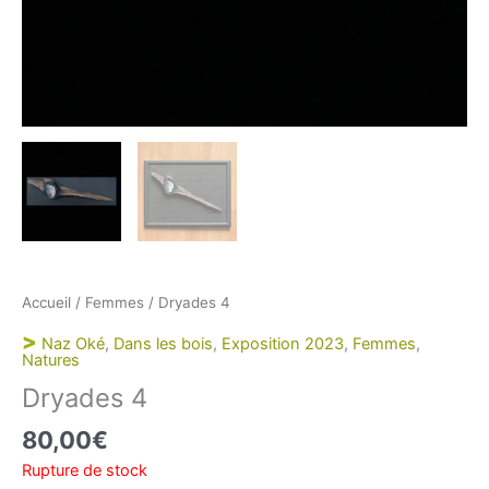
Accueil
/
Femmes
/ Dryades 4
>
Naz Oké
,
Dans les bois
,
Exposition 2023
,
Femmes
,
Natures
Dryades 4
80,00
€
Rupture de stock