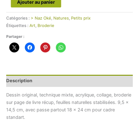
quantité
Ajouter au panier
de
Instantané
Catégories :
> Naz Oké
,
Natures
,
Petits prix
d’automne
Étiquettes :
Art
,
Broderie
4
Partager :
Description
Dessin original, technique mixte, acrylique, collage, broderie
sur page de livre récup, feuilles naturelles stabilisées. 9,5 x
14,5 cm, avec passe partout 18 x 24 cm pour cadre
standart.