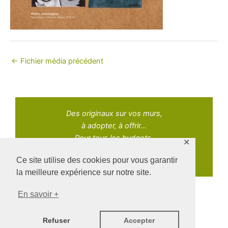
←
Fichier média précédent
Des originaux sur vos murs,
à adopter, à offrir...
Pour tous les budgets.
✕
Ce site utilise des cookies pour vous garantir
la meilleure expérience sur notre site.
En savoir +
Copyright © 2021 Adopt Art | Powered by Naz Oke
Refuser
Accepter