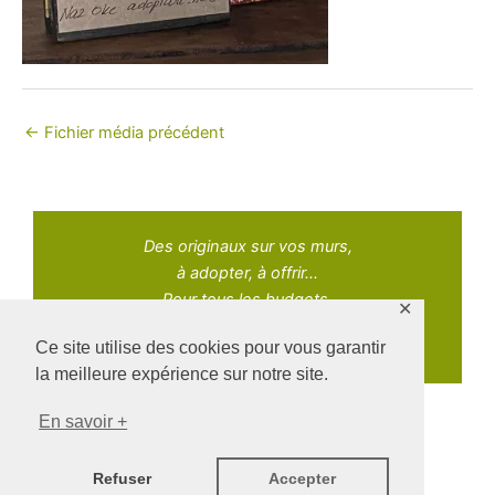
←
Fichier média précédent
Des originaux sur vos murs,
à adopter, à offrir...
Pour tous les budgets.
✕
Ce site utilise des cookies pour vous garantir
la meilleure expérience sur notre site.
En savoir +
Copyright © 2021 Adopt Art | Powered by Naz Oke
Refuser
Accepter