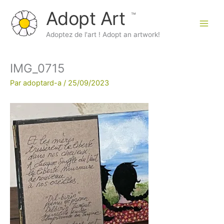
Aller
Adopt Art
au
contenu
Main
Adoptez de l'art ! Adopt an artwork!
Men
IMG_0715
Par
adoptard-a
/
25/09/2023