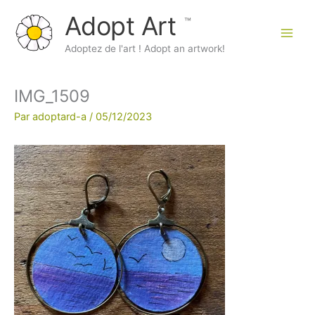
Aller
Adopt Art
au
contenu
Main
Adoptez de l'art ! Adopt an artwork!
Men
IMG_1509
Par
adoptard-a
/
05/12/2023