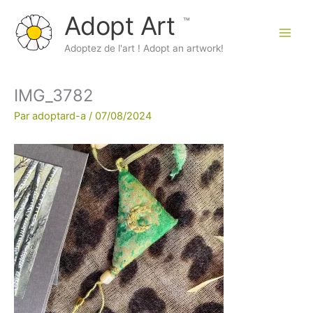
Aller
Adopt Art
au
contenu
Main
Adoptez de l'art ! Adopt an artwork!
Men
IMG_3782
Par
adoptard-a
/
07/08/2024