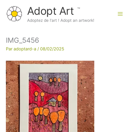
Aller
Adopt Art
au
contenu
Main
Adoptez de l'art ! Adopt an artwork!
Men
IMG_5456
Par
adoptard-a
/
08/02/2025