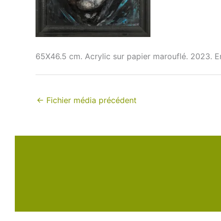
65X46.5 cm. Acrylic sur papier marouflé. 2023. E
←
Fichier média précédent