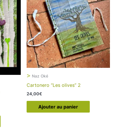
>
Naz Oké
Cartonero “Les olives” 2
u
24,00
€
Ajouter au panier