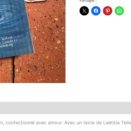
Partager :
familiale”
3
n, confectionné avec amour. Avec un texte de Laëtitia Tellie