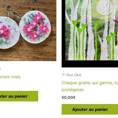
é
>
Naz Oké
osis rosis
Chaque graine qui germe, t
protégeras
uter au panier
50,00
€
Ajouter au panier