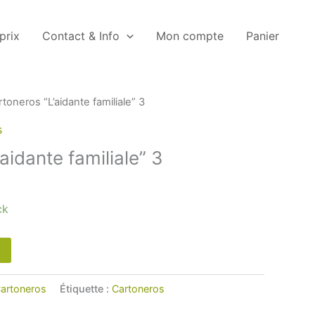
 prix
Contact & Info
Mon compte
Panier
toneros “L’aidante familiale” 3
s
aidante familiale” 3
ck
artoneros
Étiquette :
Cartoneros