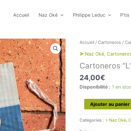
Accueil
Naz Oké
Philippe Leduc
P’tis
Accueil
/
Cartoneros
/ Car
>
Naz Oké
,
Cartonero
Cartoneros “L’
24,00
€
Disponibilité :
1 en sto
quantité
Ajouter au panier
de
Cartoneros
Catégories :
> Naz Oké
,
C
“L’aidante