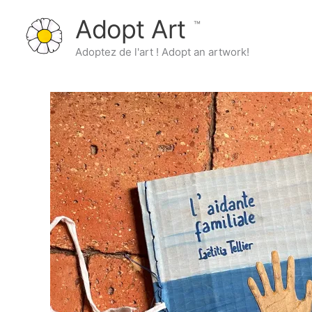
Aller
Adopt Art
au
contenu
Adoptez de l'art ! Adopt an artwork!