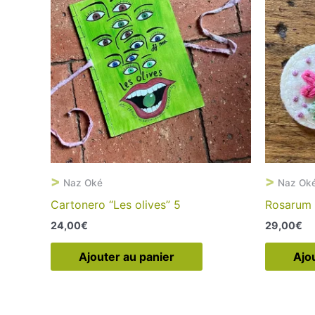
>
>
Naz Oké
Naz Ok
Cartonero “Les olives” 5
Rosarum r
24,00
€
29,00
€
Ajouter au panier
Ajo