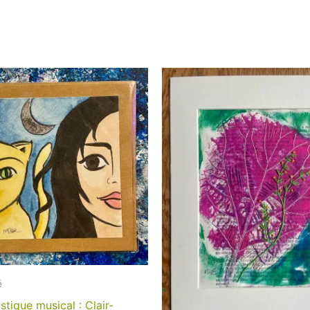
é
istique musical : Clair-