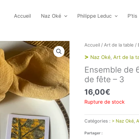
Accueil
Naz Oké
Philippe Leduc
P’tis
Accueil
/
Art de la table
/ 
>
Naz Oké
,
Art de la t
Ensemble de 6
de fête – 3
16,00
€
Rupture de stock
Catégories :
> Naz Oké
,
A
Partager :