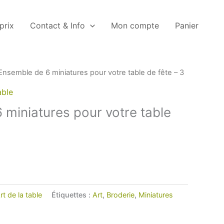
 prix
Contact & Info
Mon compte
Panier
Ensemble de 6 miniatures pour votre table de fête – 3
able
 miniatures pour votre table
rt de la table
Étiquettes :
Art
,
Broderie
,
Miniatures