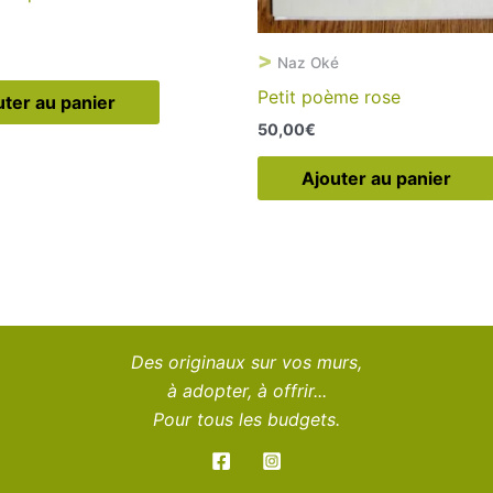
>
Naz Oké
Petit poème rose
uter au panier
50,00
€
Ajouter au panier
Des originaux sur vos murs,
à adopter, à offrir...
Pour tous les budgets.